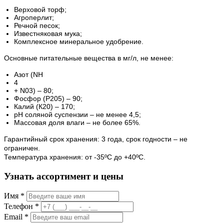
Верховой торф;
Агроперлит;
Речной песок;
Известняковая мука;
Комплексное минеральное удобрение.
Основные питательные вещества в мг/л, не менее:
Азот (NH
4
+ N03) – 80;
Фосфор (Р205) – 90;
Калий (К20) – 170;
рН соляной суспензии – не менее 4,5;
Массовая доля влаги – не более 65%.
Гарантийный срок хранения: 3 года, срок годности – не
ограничен.
Температура хранения: от -35ºС до +40ºС.
Узнать ассортимент и цены
Имя *
Телефон *
Email *