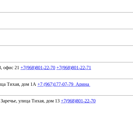
, офис 21
+7(968)801-22-70
+7(968)801-22-71
ица Тихая, дом 1А
+7 (967)177-07-79 Арина
аречье, улица Тихая, дом 13
+7(968)801-22-70