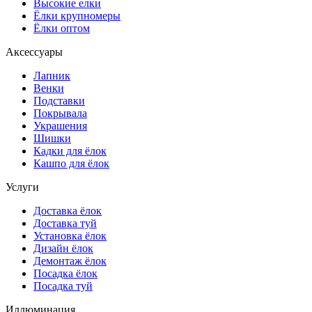
Высокие елки
Ёлки крупномеры
Ёлки оптом
Аксессуары
Лапник
Венки
Подставки
Покрывала
Украшения
Шишки
Кадки для ёлок
Кашпо для ёлок
Услуги
Доставка ёлок
Доставка туй
Установка ёлок
Дизайн ёлок
Демонтаж ёлок
Посадка ёлок
Посадка туй
Иллюминация