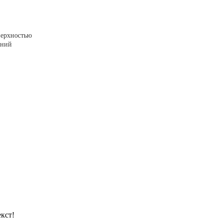
верхностью
ений
кст!