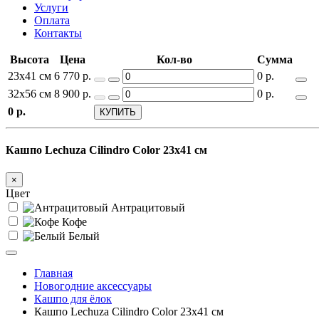
Услуги
Оплата
Контакты
Высота
Цена
Кол-во
Сумма
23x41 см
6 770
р.
0
р.
32x56 см
8 900
р.
0
р.
0
р.
КУПИТЬ
Кашпо Lechuza Cilindro Color 23x41 см
×
Цвет
Антрацитовый
Кофе
Белый
Главная
Новогодние аксессуары
Кашпо для ёлок
Кашпо Lechuza Cilindro Color 23x41 см