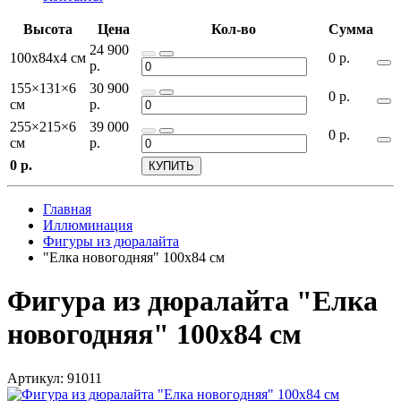
Высота
Цена
Кол-во
Сумма
24 900
100х84х4 см
0
р.
р.
155×131×6
30 900
0
р.
см
р.
255×215×6
39 000
0
р.
см
р.
0
р.
КУПИТЬ
Главная
Иллюминация
Фигуры из дюралайта
"Елка новогодняя" 100х84 см
Фигура из дюралайта "Елка
новогодняя" 100х84 см
Артикул: 91011