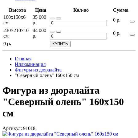
Высота
Цена
Кол-во
Сумма
160х150х6
35 000
0
р.
см
р.
230×210×10
44 000
0
р.
см
р.
0
р.
КУПИТЬ
Главная
Иллюминация
Фигуры из дюралайта
"Северный олень" 160х150 см
Фигура из дюралайта
"Северный олень" 160х150
см
Артикул: 91018